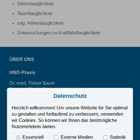
Stimmtauglichkeit
Tauchtauglichkeit
sog. Höhentauglichkeit
Untersuchungen zu Kraftfahrttauglichkeit
ÜBER UNS
HNO-Praxis
Dr. med. Türker Basel
Dr. med. Theda Sommer (Ang.)
Datenschutz
Dr. med. Nadin Lange (Ang.)
Bremer Str. 57
Herzlich willkommen! Um unsere Website für Sie optimal
49084 Osnabrück
zu gestalten und fortlaufend zu verbessern, verwenden
wir Cookies. So können wir Ihnen das bestmögliche
Telefon: 0541 72920
Nutzererlebnis bieten.
E-Mail: info(at)osnabrueck-hno.de
Essenziell
Externe Medien
Statistik