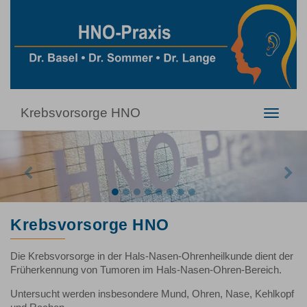
Krebsvorsorge HNO
Toggle
navigati
Previous
Nex
Krebsvorsorge HNO
Die Krebsvorsorge in der Hals-Nasen-Ohrenheilkunde dient der
Früherkennung von Tumoren im Hals-Nasen-Ohren-Bereich.
Untersucht werden insbesondere Mund, Ohren, Nase, Kehlkopf