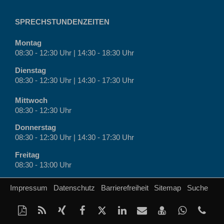
SPRECHSTUNDENZEITEN
Montag
08:30 - 12:30 Uhr | 14:30 - 18:30 Uhr
Dienstag
08:30 - 12:30 Uhr | 14:30 - 17:30 Uhr
Mittwoch
08:30 - 12:30 Uhr
Donnerstag
08:30 - 12:30 Uhr | 14:30 - 17:30 Uhr
Freitag
08:30 - 13:00 Uhr
Impressum
Datenschutz
Barrierefreiheit
Sitemap
Suche
Diese
RSS-
Auf
Auf
Auf
Auf
Per
vCard
Auf
Kon
Seite
Feed
Xing
Facebook
Twitter
LinkedIn
Mail
speichern
Whatsap
Tel