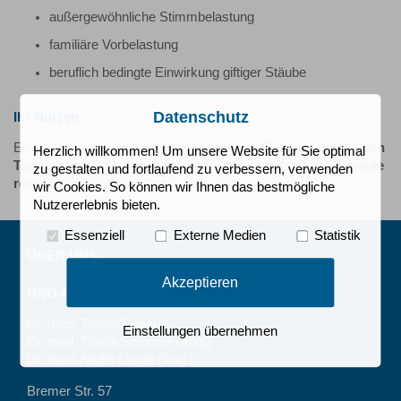
außergewöhnliche Stimmbelastung
familiäre Vorbelastung
beruflich bedingte Einwirkung giftiger Stäube
Datenschutz
Ihr Nutzen
Eine
Krebsvorsorge
ermöglicht Ihnen die
Früherkennung von
Herzlich willkommen! Um unsere Website für Sie optimal
Tumoren
im Hals-Nasen-Ohren-Bereich, so daß eine
Therapie
zu gestalten und fortlaufend zu verbessern, verwenden
rechtzeitig durchgeführt
werden kann.
wir Cookies. So können wir Ihnen das bestmögliche
Nutzererlebnis bieten.
Essenziell
Externe Medien
Statistik
ÜBER UNS
Akzeptieren
HNO-Praxis
Dr. med. Türker Basel
Einstellungen übernehmen
Dr. med. Theda Sommer (Ang.)
Dr. med. Nadin Lange (Ang.)
Bremer Str. 57